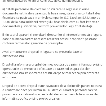
ani de la incetarea relatiilor contractuale cu dumneaoastra.
ii) datele personale ale clientilor nostri care se regăsesc în orice
documente justificative care stau la baza inregistrarilor in contabilitatea
financiara se pastreaza in arhivele companiei S.C. Expdiam S.R.L timp de
10 ani de la data închiderii exercițiului financiar în care au fost întocmite
documentele justificative, conform prevederilor Legii Contabilității.
iii) in cadrul apararii si exercitarii drepturilor si intereselor noastre legale,
datele dumneavoastra necesare realizarii acestui scop vor fi pastrate
conform termenelor generale de prescriptie.
Aveti urmatoarele drepturi in legatura cu protectia datelor
dumneavoastra:
Dreptul la informare: dreptul dumneavoastra de a primi informatii privind
operatiunile de prelucrare efectuate de catre noi asupra datelor
dumneavoastra. Respectarea acestui drept se realizeaza prin prezenta
informare;
Dreptul de acces: dreptul dumneavoastra de a obtine din partea noastra
o confirmare daca prelucram sau nu date cu caracter personal care va
privesc si, in caz afirmativ, acces la datele respective si la furnizarea de
informatii specifice privind prelucrarea lor;