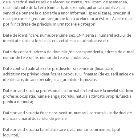
deja in cadrul unei relatii de afaceri existente. Prelucram, de asemenea,
date obtinute de la terti (cum ar fi, de exemplu, autoritati publice sau
servicii de punere la dispozitie a unor informatii specializate), precum si
date pe care le generam singuri pe baza prelucrarii acestora. Aceste date
pot fi incadrate de principiu in urmatoarele categorii:
Date de identificare: nume, prenume, sex, CNP, seria si numarul actului de
identitate, data si locul nasterii, cetatenia, nationalitatea etc.
Date de contact: adresa de domiciliu/de corespondenta, adresa de e-mail,
numar de telefon fix, numar de telefon mobil etc.
Date contractuale aferente produselor si serviciilor (financiare)
achizitionate privind identificarea produsului finantat (de ex. serii unice de
identificare, dotari speciale) si a garantiilor furnizate.
Date privind situatia profesionala: informatii referitoare la nivelul studiilor,
profesie, ocupatia, numele angajatorului, natura activitatii proprii, functia
publica detinuta;
Date privind situatia financiara: venituri, numarul cotractului individual de
munca, numarul dosarului de pensie;
Date privind situatia familiala: stare civila, numar copii minori, tipul
locuintei;