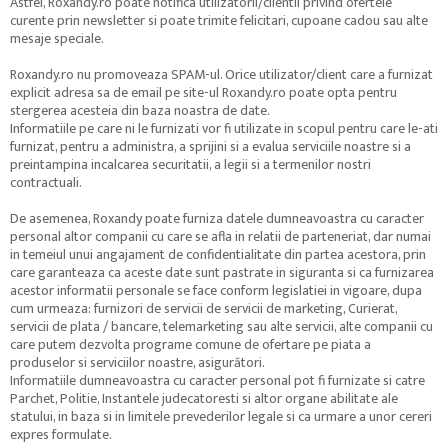
Astfel, Roxandy.ro poate notifica utilizatorii/clientii privind ofertele
curente prin newsletter si poate trimite felicitari, cupoane cadou sau alte
mesaje speciale.
Roxandy.ro nu promoveaza SPAM-ul. Orice utilizator/client care a furnizat
explicit adresa sa de email pe site-ul Roxandy.ro poate opta pentru
stergerea acesteia din baza noastra de date.
Informatiile pe care ni le furnizati vor fi utilizate in scopul pentru care le-ati
furnizat, pentru a administra, a sprijini si a evalua serviciile noastre si a
preintampina incalcarea securitatii, a legii si a termenilor nostri
contractuali.
De asemenea, Roxandy poate furniza datele dumneavoastra cu caracter
personal altor companii cu care se afla in relatii de parteneriat, dar numai
in temeiul unui angajament de confidentialitate din partea acestora, prin
care garanteaza ca aceste date sunt pastrate in siguranta si ca furnizarea
acestor informatii personale se face conform legislatiei in vigoare, dupa
cum urmeaza: furnizori de servicii de servicii de marketing, Curierat,
servicii de plata / bancare, telemarketing sau alte servicii, alte companii cu
care putem dezvolta programe comune de ofertare pe piata a
produselor si serviciilor noastre, asigurători.
Informatiile dumneavoastra cu caracter personal pot fi furnizate si catre
Parchet, Politie, Instantele judecatoresti si altor organe abilitate ale
statului, in baza si in limitele prevederilor legale si ca urmare a unor cereri
expres formulate.