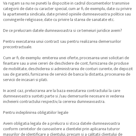
Va rugam sa nu ne puneti la dispozitie in cadrul documentelor transmise
categorii de date cu caracter special, cum ar fi, de exemplu, date cu privire
la apartenenta sindicala, date privind opiniile dumneavoastra politice sau
convingerile religioase, date cu privire la starea de sanatate etc.
De ce prelucram datele dumneavoastra si ce temeiuri juridice avem?
Pentru executarea unui contract sau pentru realizarea demersurilor
precontractuale.
Cum ar fi, de exemplu: emiterea unei oferte, procesarea unei solicitari de
finantare sau a unei cereri de deschidere de cont, furnizarea de produse
de mobilitate, deschiderea si administrarea de conturi curente, de depozit
sau de garantii, furnizarea de servicii de banca la distanta, procesarea de
servicii de incasari si plati.
In acest caz, prelucrarea are la baza executarea contractului la care
dumneavoastra sunteti parte si /sau demersurile necesare in vederea
incheierii contractului respectiv, la cererea dumneavoastra.
Pentru indeplinirea obligatiilor legale
Avem obligatia legala de a prelucra si stoca datele dumneavoastra
conform cerintelor de cunoastere a clientelei prin aplicarea tuturor
masurilor de identificare a clientului, precum si a calitatii clientului de