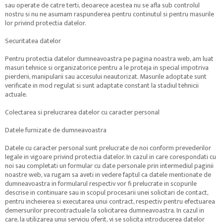
sau operate de catre terti, deoarece acestea nu se afla sub controlul
nostru si nu ne asumam raspunderea pentru continutul si pentru masurile
lor privind protectia datelor.
Securitatea datelor
Pentru protectia datelor dumneavoastra pe pagina noastra web, am luat
masuri tehnice si organizatorice pentru a le proteja in special impotriva
pierderii, manipularii sau accesului neautorizat. Masurile adoptate sunt
verificate in mod regulat si sunt adaptate constant la stadiul tehnicii
actuale.
Colectarea si prelucrarea datelor cu caracter personal
Datele furnizate de dumneavoastra
Datele cu caracter personal sunt prelucrate de noi conform prevederilor
legale in vigoare privind protectia datelor. In cazul in care corespondati cu
noi sau completati un formular cu date personale prin intermediul paginii
noastre web, va rugam sa aveti in vedere faptul ca datele mentionate de
dumneavoastra in formularul respectiv vor fi prelucrate in scopurile
descrise in continuare sau in scopul procesarii unei solicitari de contact,
pentru incheierea si executarea unui contract, respectiv pentru efectuarea
demersurilor precontractuale la solicitarea dumneavoastra. In cazul in
care, la utilizarea unui serviciu oferit, vi se solicita introducerea datelor