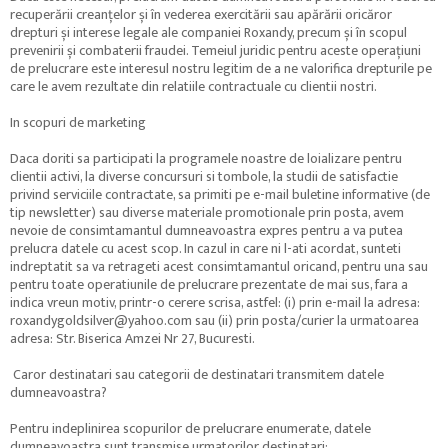
recuperării creanțelor și în vederea exercitării sau apărării oricăror
drepturi și interese legale ale companiei Roxandy, precum și în scopul
prevenirii și combaterii fraudei. Temeiul juridic pentru aceste operațiuni
de prelucrare este interesul nostru legitim de a ne valorifica drepturile pe
care le avem rezultate din relatiile contractuale cu clientii nostri.
In scopuri de marketing
Daca doriti sa participati la programele noastre de loializare pentru
clientii activi, la diverse concursuri si tombole, la studii de satisfactie
privind serviciile contractate, sa primiti pe e-mail buletine informative (de
tip newsletter) sau diverse materiale promotionale prin posta, avem
nevoie de consimtamantul dumneavoastra expres pentru a va putea
prelucra datele cu acest scop. In cazul in care ni l-ati acordat, sunteti
indreptatit sa va retrageti acest consimtamantul oricand, pentru una sau
pentru toate operatiunile de prelucrare prezentate de mai sus, fara a
indica vreun motiv, printr-o cerere scrisa, astfel: (i) prin e-mail la adresa:
roxandygoldsilver@yahoo.com sau (ii) prin posta/curier la urmatoarea
adresa: Str. Biserica Amzei Nr 27, Bucuresti.
Caror destinatari sau categorii de destinatari transmitem datele
dumneavoastra?
Pentru indeplinirea scopurilor de prelucrare enumerate, datele
dumneavoastra sunt transmise urmatorilor destinatari: