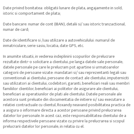
Date privind bonitatea: obligatii lunare de plata, angajamente in sold,
istoric si comportament de plata;
Date bancare: numar de cont (IBAN), detalii si/ sau istoric tranzactional,
numar de card;
Date de identificare si /sau utilizare a autovehiculului: numarul de
inmatriculare, serie sasiu, locatia, date GPS, etc.
In anumite situatii, in vederea indeplinirii scopurilor de prelucrare
rezultate dintr-o solicitare a clientului, pe langa datele sale personale,
datele personale pe care le prelucram pot apartine si urmatoarelor
categorii de persoane vizate: mandatari si/ sau reprezentanti legali sau
conventionali ai clientului, persoane de contact ale clientului, imputerniciti
sau utilizatori ai clientului, codebitori, garanti, beneficiari reali sau membri
familiilor clientilor, beneficiari ai politelor de asigurare ale clientului,
beneficiari ai operatiunilor de plati ale clientului. Datele personale ale
acestora sunt preluate din documentatia de initiere si/ sau executare a
relatiei contractuale cu clientul, Roxandy neavand posibilitatea practica de
a asigura o informare directa a acestor persoane privind prelucrarea
datelor lor personale. In acest caz, este responsabilitatea clientului de a
informa respectivele persoane vizate cu privire la prelucrarea si scopul
prelucrarii datelor lor personale, in relatia cu el.