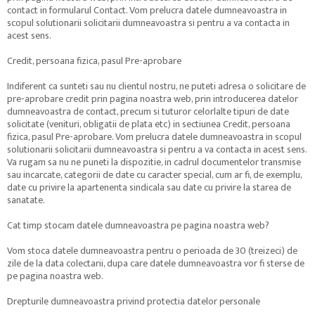
contact in formularul Contact. Vom prelucra datele dumneavoastra in
scopul solutionarii solicitarii dumneavoastra si pentru a va contacta in
acest sens.
Credit, persoana fizica, pasul Pre-aprobare
Indiferent ca sunteti sau nu clientul nostru, ne puteti adresa o solicitare de
pre-aprobare credit prin pagina noastra web, prin introducerea datelor
dumneavoastra de contact, precum si tuturor celorlalte tipuri de date
solicitate (venituri, obligatii de plata etc) in sectiunea Credit, persoana
fizica, pasul Pre-aprobare. Vom prelucra datele dumneavoastra in scopul
solutionarii solicitarii dumneavoastra si pentru a va contacta in acest sens.
Va rugam sa nu ne puneti la dispozitie, in cadrul documentelor transmise
sau incarcate, categorii de date cu caracter special, cum ar fi, de exemplu,
date cu privire la apartenenta sindicala sau date cu privire la starea de
sanatate.
Cat timp stocam datele dumneavoastra pe pagina noastra web?
Vom stoca datele dumneavoastra pentru o perioada de 30 (treizeci) de
zile de la data colectarii, dupa care datele dumneavoastra vor fi sterse de
pe pagina noastra web.
Drepturile dumneavoastra privind protectia datelor personale