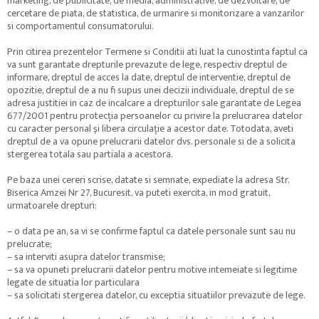
marketing, de publicitate, de media, administrative, de dezvoltare, de
cercetare de piata, de statistica, de urmarire si monitorizare a vanzarilor
si comportamentul consumatorului.
Prin citirea prezentelor Termene si Conditii ati luat la cunostinta faptul ca
va sunt garantate drepturile prevazute de lege, respectiv dreptul de
informare, dreptul de acces la date, dreptul de interventie, dreptul de
opozitie, dreptul de a nu fi supus unei decizii individuale, dreptul de se
adresa justitiei in caz de incalcare a drepturilor sale garantate de Legea
677/2001 pentru protecţia persoanelor cu privire la prelucrarea datelor
cu caracter personal şi libera circulaţie a acestor date. Totodata, aveti
dreptul de a va opune prelucrarii datelor dvs. personale si de a solicita
stergerea totala sau partiala a acestora.
Pe baza unei cereri scrise, datate si semnate, expediate la adresa Str.
Biserica Amzei Nr 27, Bucuresit, va puteti exercita, in mod gratuit,
urmatoarele drepturi:
– o data pe an, sa vi se confirme faptul ca datele personale sunt sau nu
prelucrate;
– sa interviti asupra datelor transmise;
– sa va opuneti prelucrarii datelor pentru motive intemeiate si legitime
legate de situatia lor particulara
– sa solicitati stergerea datelor, cu exceptia situatiilor prevazute de lege.