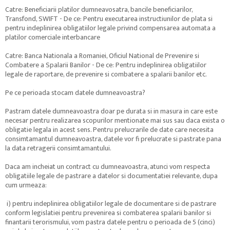
Catre: Beneficiarii platilor dumneavosatra, bancile beneficiarilor,
Transfond, SWIFT - De ce: Pentru executarea instructiunilor de plata si
pentru indeplinirea obligatiilor legale privind compensarea automata a
platilor comerciale interbancare
Catre: Banca Nationala a Romaniei, Oficiul National de Prevenire si
Combatere a Spalarii Banilor - De ce: Pentru indeplinirea obligatiilor
legale de raportare, de prevenire si combatere a spalarii banilor etc.
Pe ce perioada stocam datele dumneavoastra?
Pastram datele dumneavoastra doar pe durata si in masura in care este
necesar pentru realizarea scopurilor mentionate mai sus sau daca exista o
obligatie legala in acest sens. Pentru prelucrarile de date care necesita
consimtamantul dumneavoastra, datele vor fi prelucrate si pastrate pana
la data retragerii consimtamantului.
Daca am incheiat un contract cu dumneavoastra, atunci vom respecta
obligatiile legale de pastrare a datelor si documentatiei relevante, dupa
cum urmeaza:
i) pentru indeplinirea obligatiilor legale de documentare si de pastrare
conform legislatiei pentru prevenirea si combaterea spalarii banilor si
finantarii terorismului, vom pastra datele pentru o perioada de 5 (cinci)