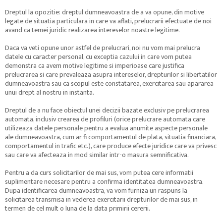
Dreptul la opozitie: dreptul dumneavoastra de a va opune, din motive
legate de situatia particulara in care va aflati, prelucrarii efectuate de noi
avand ca temei juridic realizarea intereselor noastre legitime.
Daca va veti opune unor astfel de prelucrari, noi nu vom mai prelucra
datele cu caracter personal, cu exceptia cazului in care vom putea
demonstra ca avem motive legitime si imperioase care justifica
prelucrarea si care prevaleaza asupra intereselor, drepturilor si libertatilor
dumneavoastra sau ca scopul este constatarea, exercitarea sau apararea
unui drept al nostru in instanta.
Dreptul de a nu face obiectul unei decizii bazate exclusiv pe prelucrarea
automata, inclusiv crearea de profiluri (orice prelucrare automata care
utilizeaza datele personale pentru a evalua anumite aspecte personale
ale dumneavoastra, cum ar fi comportamentul de plata, situatia financiara,
comportamentul in trafic etc.), care produce efecte juridice care va privesc
sau care va afecteaza in mod similar intr-o masura semnificativa.
Pentru a da curs solicitarilor de mai sus, vom putea cere informatii
suplimentare necesare pentru a confirma identitatea dumneavoastra.
Dupa identificarea dumneavoastra, va vom furniza un raspuns la
solicitarea transmisa in vederea exercitarii drepturilor de mai sus, in
termen de cel mult o luna de la data primirii cererii.