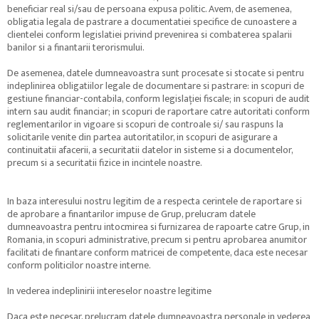
beneficiar real si/sau de persoana expusa politic. Avem, de asemenea,
obligatia legala de pastrare a documentatiei specifice de cunoastere a
clientelei conform legislatiei privind prevenirea si combaterea spalarii
banilor si a finantarii terorismului.
De asemenea, datele dumneavoastra sunt procesate si stocate si pentru
indeplinirea obligatiilor legale de documentare si pastrare: in scopuri de
gestiune financiar-contabila, conform legislației fiscale; in scopuri de audit
intern sau audit financiar; in scopuri de raportare catre autoritati conform
reglementarilor in vigoare si scopuri de controale si/ sau raspuns la
solicitarile venite din partea autoritatilor, in scopuri de asigurare a
continuitatii afacerii, a securitatii datelor in sisteme si a documentelor,
precum si a securitatii fizice in incintele noastre.
In baza interesului nostru legitim de a respecta cerintele de raportare si
de aprobare a finantarilor impuse de Grup, prelucram datele
dumneavoastra pentru intocmirea si furnizarea de rapoarte catre Grup, in
Romania, in scopuri administrative, precum si pentru aprobarea anumitor
facilitati de finantare conform matricei de competente, daca este necesar
conform politicilor noastre interne.
In vederea indeplinirii intereselor noastre legitime
Daca este necesar, prelucram datele dumneavoastra personale in vederea