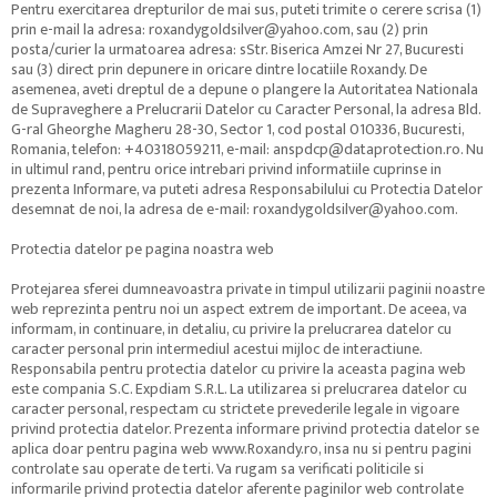
Pentru exercitarea drepturilor de mai sus, puteti trimite o cerere scrisa (1)
prin e-mail la adresa: roxandygoldsilver@yahoo.com, sau (2) prin
posta/curier la urmatoarea adresa: sStr. Biserica Amzei Nr 27, Bucuresti
sau (3) direct prin depunere in oricare dintre locatiile Roxandy. De
asemenea, aveti dreptul de a depune o plangere la Autoritatea Nationala
de Supraveghere a Prelucrarii Datelor cu Caracter Personal, la adresa Bld.
G-ral Gheorghe Magheru 28-30, Sector 1, cod postal 010336, Bucuresti,
Romania, telefon: +40318059211, e-mail: anspdcp@dataprotection.ro. Nu
in ultimul rand, pentru orice intrebari privind informatiile cuprinse in
prezenta Informare, va puteti adresa Responsabilului cu Protectia Datelor
desemnat de noi, la adresa de e-mail: roxandygoldsilver@yahoo.com.
Protectia datelor pe pagina noastra web
Protejarea sferei dumneavoastra private in timpul utilizarii paginii noastre
web reprezinta pentru noi un aspect extrem de important. De aceea, va
informam, in continuare, in detaliu, cu privire la prelucrarea datelor cu
caracter personal prin intermediul acestui mijloc de interactiune.
Responsabila pentru protectia datelor cu privire la aceasta pagina web
este compania S.C. Expdiam S.R.L. La utilizarea si prelucrarea datelor cu
caracter personal, respectam cu strictete prevederile legale in vigoare
privind protectia datelor. Prezenta informare privind protectia datelor se
aplica doar pentru pagina web www.Roxandy.ro, insa nu si pentru pagini
controlate sau operate de terti. Va rugam sa verificati politicile si
informarile privind protectia datelor aferente paginilor web controlate