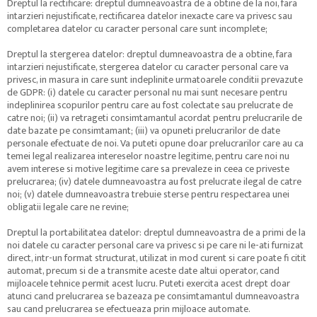
Dreptul la rectificare: dreptul dumneavoastra de a obtine de la noi, fara
intarzieri nejustificate, rectificarea datelor inexacte care va privesc sau
completarea datelor cu caracter personal care sunt incomplete;
Dreptul la stergerea datelor: dreptul dumneavoastra de a obtine, fara
intarzieri nejustificate, stergerea datelor cu caracter personal care va
privesc, in masura in care sunt indeplinite urmatoarele conditii prevazute
de GDPR: (i) datele cu caracter personal nu mai sunt necesare pentru
indeplinirea scopurilor pentru care au fost colectate sau prelucrate de
catre noi; (ii) va retrageti consimtamantul acordat pentru prelucrarile de
date bazate pe consimtamant; (iii) va opuneti prelucrarilor de date
personale efectuate de noi. Va puteti opune doar prelucrarilor care au ca
temei legal realizarea intereselor noastre legitime, pentru care noi nu
avem interese si motive legitime care sa prevaleze in ceea ce priveste
prelucrarea; (iv) datele dumneavoastra au fost prelucrate ilegal de catre
noi; (v) datele dumneavoastra trebuie sterse pentru respectarea unei
obligatii legale care ne revine;
Dreptul la portabilitatea datelor: dreptul dumneavoastra de a primi de la
noi datele cu caracter personal care va privesc si pe care ni le-ati furnizat
direct, intr-un format structurat, utilizat in mod curent si care poate fi citit
automat, precum si de a transmite aceste date altui operator, cand
mijloacele tehnice permit acest lucru. Puteti exercita acest drept doar
atunci cand prelucrarea se bazeaza pe consimtamantul dumneavoastra
sau cand prelucrarea se efectueaza prin mijloace automate.