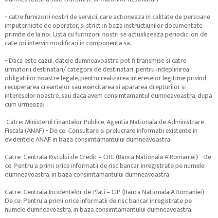
- catre furnizorii nostri de servicii, care actioneaza in calitate de persoane
imputernicite de operator, si strict in baza instructiunilor documentate
primite de la noi. Lista cu furnizorii nostri se actualizeaza periodic, ori de
cate ori intervin modificari in componenta sa.
- Daca este cazul, datele dumneavoastra pot fi transmise si catre
urmatorii destinatari/ categorii de destinatari, pentru indeplinirea
obligatiilor noastre legale, pentru realizarea intereselor legitime privind
recuperarea creantelor sau exercitarea si apararea drepturilor si
intereselor noastre, sau daca avem consimtamantul dumneavoastra, dupa
cum urmeaza:
Catre: Ministerul Finantelor Publice, Agentia Nationala de Administrare
Fiscala (ANAF) - De ce: Consultare si prelucrare informatii existente in
evidentele ANAF, in baza consimtamantului dumneavoastra
Catre: Centrala Riscului de Credit – CRC (Banca Nationala A Romaniei) - De
ce: Pentru a primi orice informatii de risc bancar inregistrate pe numele
dumneavoastra, in baza consimtamantului dumneavoastra
Catre: Centrala Incidentelor de Plati – CIP (Banca Nationala A Romaniei) -
De ce: Pentru a primi orice informatii de risc bancar inregistrate pe
numele dumneavoastra, in baza consimtamantului dumneavoastra.