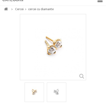
>
Cercei
>
cercei cu diamante