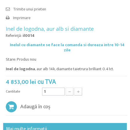
Trimite unui prieten
Imprimare
Inel de logodna, aur alb si diamante
Referinţă:
il0014
Inelul cu diamante se face la comanda si dureaza intre 10-14
zile
Stare:
Produs nou
Inel de logodna
, aur alb 14k, diamante taietrura brilliant 0.41ct.
4 853,00 lei
cu TVA
Cantitate
Adaugă în coș
Mai multe informații