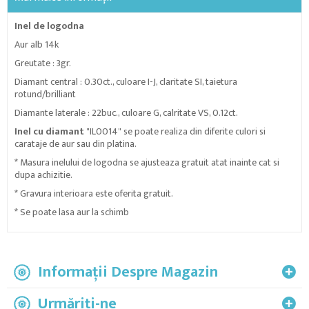
Inel de logodna
Aur alb 14k
Greutate : 3gr.
Diamant central : 0.30ct., culoare I-J, claritate SI, taietura
rotund/brilliant
Diamante laterale : 22buc., culoare G, calritate VS, 0.12ct.
Inel cu diamant
"IL0014" se poate realiza din diferite culori si
carataje de aur sau din platina.
* Masura inelului de logodna se ajusteaza gratuit atat inainte cat si
dupa achizitie.
* Gravura interioara este oferita gratuit.
* Se poate lasa aur la schimb
Informații Despre Magazin
Urmăriți-ne