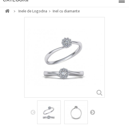
>
Inele de Logodna
>
Inel cu diamante