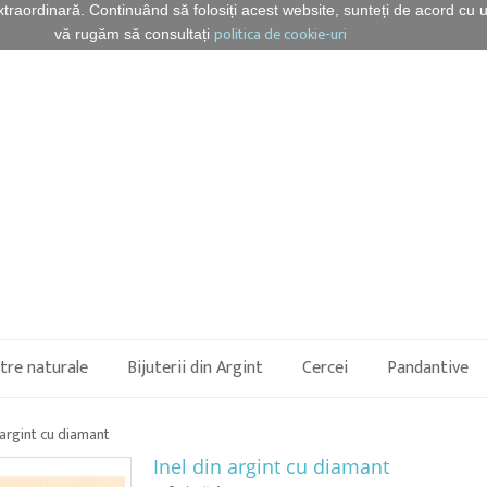
xtraordinară. Continuând să folosiți acest website, sunteți de acord cu ut
politica de cookie-uri
vă rugăm să consultați
etre naturale
Bijuterii din Argint
Cercei
Pandantive
 argint cu diamant
Inel din argint cu diamant