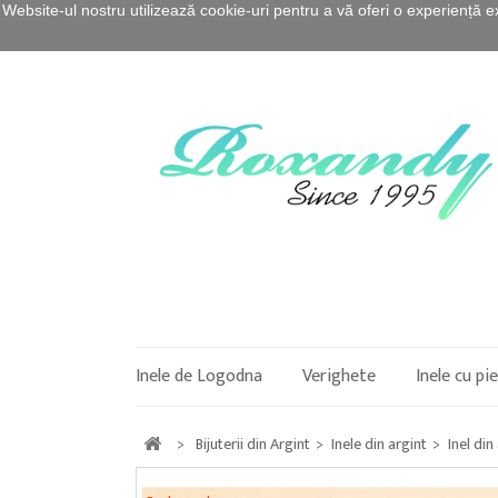
Website-ul nostru utilizează cookie-uri pentru a vă oferi o experiență e
Inele de Logodna
Verighete
Inele cu pi
>
Bijuterii din Argint
>
Inele din argint
>
Inel din